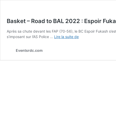
Basket – Road to BAL 2022 : Espoir Fuka
Après sa chute devant les FAP (70-56), le BC Espoir Fukash s’es
Basket
s’imposant sur l’AS Police …
Lire la suite de
–
Road
Eventsrdc.com
to
BAL
2022
:
Espoir
Fukash
a
eu
chaud
!