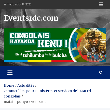
Skip
samedi, août 8, 2026
to
content
Eventsrdc.com
Home
Actualités
7 immeubles pour ministères et services de l’Etat rd-
congolais
matata-ponyo_eventsrdc