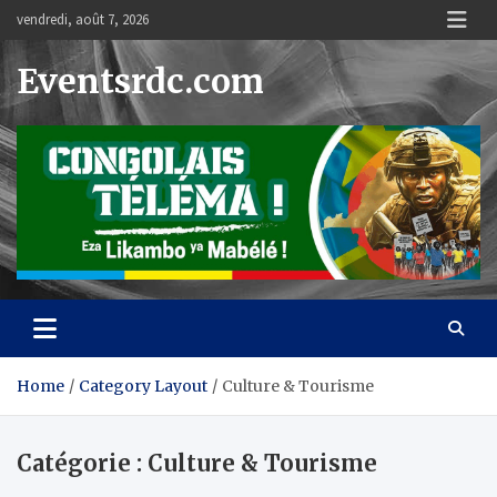
Skip
vendredi, août 7, 2026
to
content
Eventsrdc.com
Home
Category Layout
Culture & Tourisme
Catégorie :
Culture & Tourisme