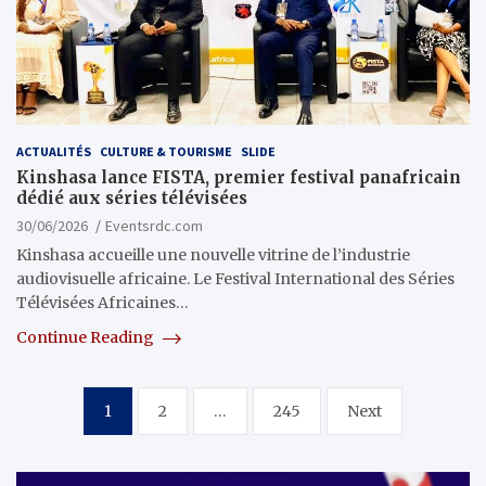
ACTUALITÉS
CULTURE & TOURISME
SLIDE
Kinshasa lance FISTA, premier festival panafricain
dédié aux séries télévisées
30/06/2026
Eventsrdc.com
Kinshasa accueille une nouvelle vitrine de l’industrie
audiovisuelle africaine. Le Festival International des Séries
Télévisées Africaines…
Continue Reading
Pagination
1
2
…
245
Next
des
publications