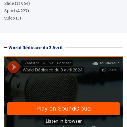
Slide
(11 964)
Sport
(4 227)
video
(3)
World Dédicace du 3 Avril