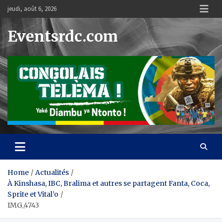
Skip
jeudi, août 6, 2026
to
content
Eventsrdc.com
Home
Actualités
À Kinshasa, IBC, Bralima et autres se partagent Fanta, Coca,
Sprite et Vital’o
IMG_4743