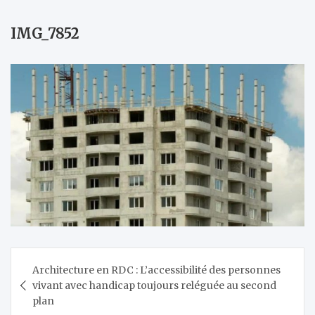
IMG_7852
Navigation
Architecture en RDC : L’accessibilité des personnes
de
vivant avec handicap toujours reléguée au second
l’article
plan