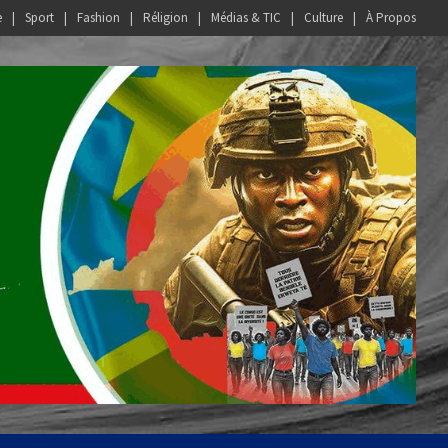
e
Sport
Fashion
Réligion
Médias & TIC
Culture
À Propos