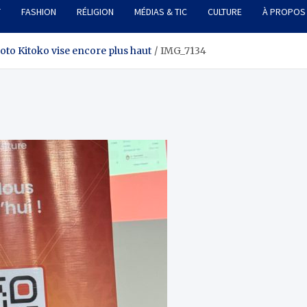
T
FASHION
RÉLIGION
MÉDIAS & TIC
CULTURE
À PROPOS
oto Kitoko vise encore plus haut
IMG_7134