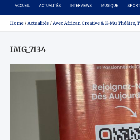
ACCUEIL
ACTUALITÉS
INTERVIEWS
MUSIQUE
SPOR
Home
Actualités
Avec African Creative & K-Mu Théâtre, T
IMG_7134