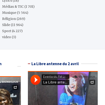
Lyrics
(18)
Médias & TIC
(1 701)
Musique
(5 564)
Réligion
(269)
Slide
(11 964)
Sport
(4 227)
video
(3)
n
La Libre antenne du 2 avril