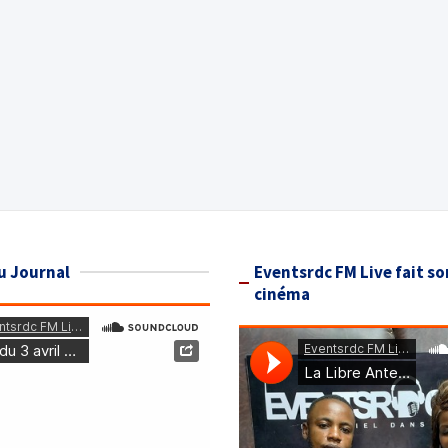
u Journal
Eventsrdc FM Live fait so
cinéma