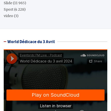
Slide
(11 965)
Sport
(4 228)
video
(3)
World Dédicace du 3 Avril