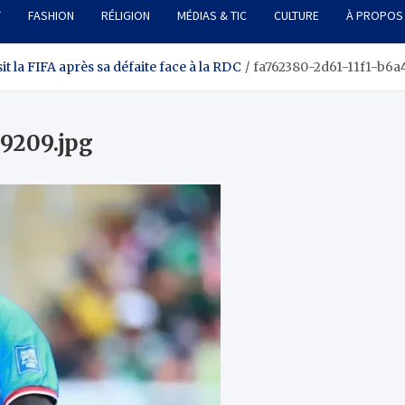
T
FASHION
RÉLIGION
MÉDIAS & TIC
CULTURE
À PROPOS
t la FIFA après sa défaite face à la RDC
fa762380-2d61-11f1-b6a
9209.jpg