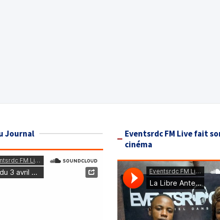
u Journal
Eventsrdc FM Live fait so
cinéma