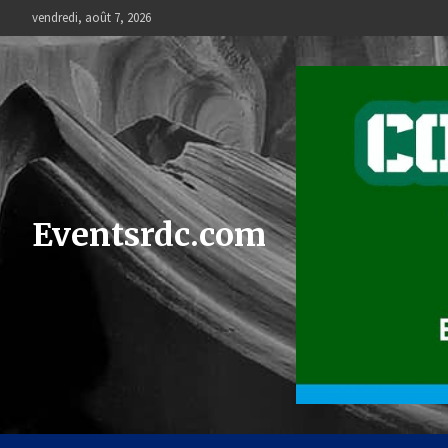
Skip
vendredi, août 7, 2026
to
content
Eventsrdc.com