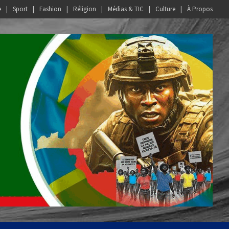
e
Sport
Fashion
Réligion
Médias & TIC
Culture
À Propos