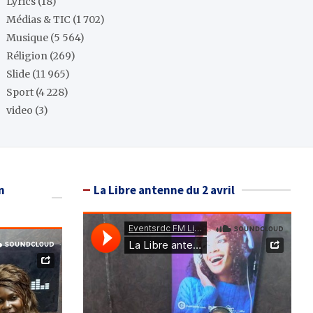
Lyrics
(18)
Médias & TIC
(1 702)
Musique
(5 564)
Réligion
(269)
Slide
(11 965)
Sport
(4 228)
video
(3)
n
La Libre antenne du 2 avril