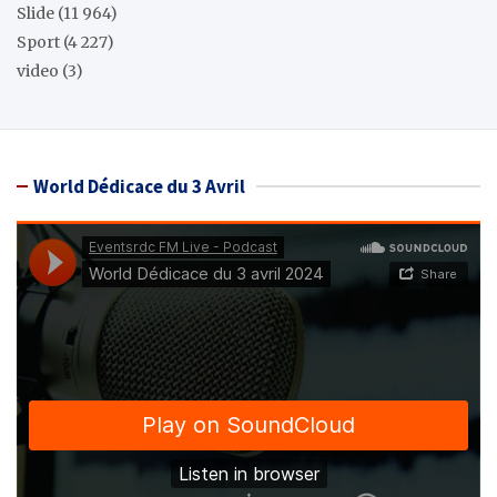
Slide
(11 964)
Sport
(4 227)
video
(3)
World Dédicace du 3 Avril