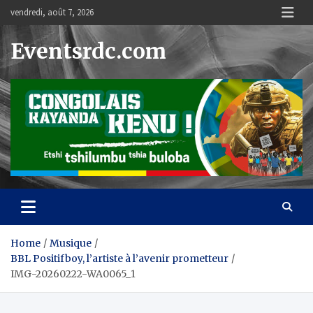
Skip
vendredi, août 7, 2026
to
content
Eventsrdc.com
Home
Musique
BBL Positifboy, l’artiste à l’avenir prometteur
IMG-20260222-WA0065_1