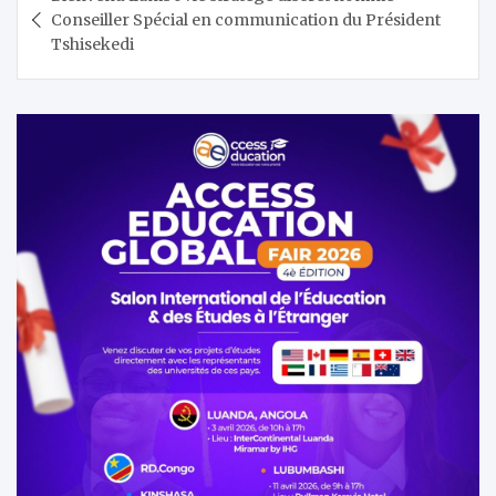
de
Conseiller Spécial en communication du Président
l’article
Tshisekedi