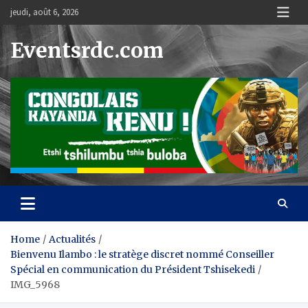
Skip
jeudi, août 6, 2026
to
content
Eventsrdc.com
Home
Actualités
Bienvenu Ilambo : le stratège discret nommé Conseiller
Spécial en communication du Président Tshisekedi
IMG_5968