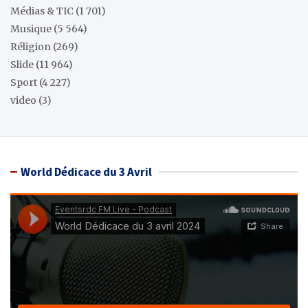
Médias & TIC
(1 701)
Musique
(5 564)
Réligion
(269)
Slide
(11 964)
Sport
(4 227)
video
(3)
World Dédicace du 3 Avril