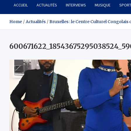
ACCUEIL
ACTUALITÉS
INTERVIEWS
MUSIQUE
SPOR
Home
Actualités
Bruxelles : le Centre Culturel Congolai
600671622_18543675295038524_59