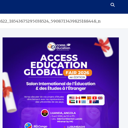
1622_18543675295038524_5908713439825188448_n