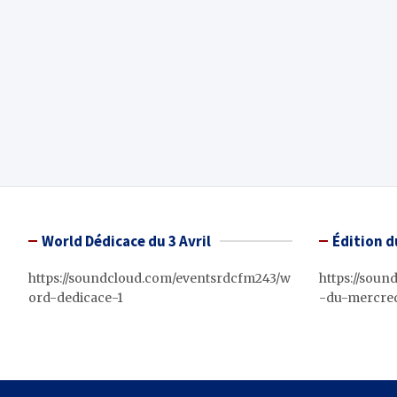
World Dédicace du 3 Avril
Édition d
https://soundcloud.com/eventsrdcfm243/w
https://sou
ord-dedicace-1
-du-mercred