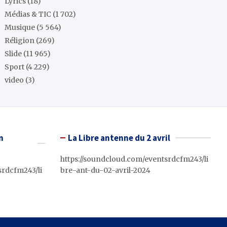
Lyrics
(18)
Médias & TIC
(1 702)
Musique
(5 564)
Réligion
(269)
Slide
(11 965)
Sport
(4 229)
video
(3)
n
La Libre antenne du 2 avril
https://soundcloud.com/eventsrdcfm243/li
srdcfm243/li
bre-ant-du-02-avril-2024