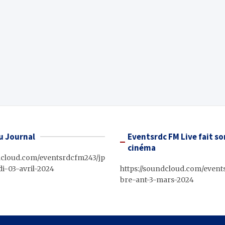
u Journal
Eventsrdc FM Live fait so
cinéma
ndcloud.com/eventsrdcfm243/jp
i-03-avril-2024
https://soundcloud.com/event
bre-ant-3-mars-2024