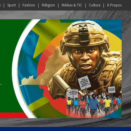
e
Sport
Fashion
Réligion
Médias & TIC
Culture
À Propos