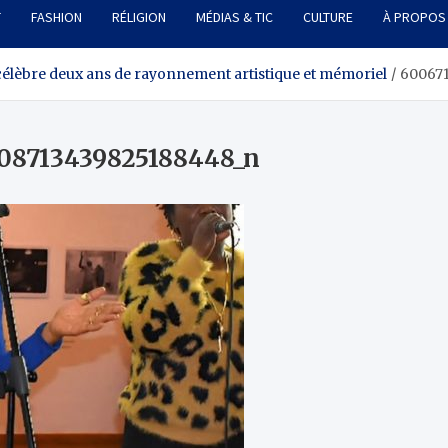
T
FASHION
RÉLIGION
MÉDIAS & TIC
CULTURE
À PROPOS
s célèbre deux ans de rayonnement artistique et mémoriel
60067
08713439825188448_n