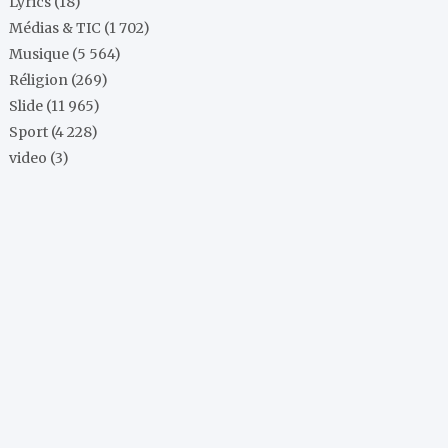
Lyrics
(18)
Médias & TIC
(1 702)
Musique
(5 564)
Réligion
(269)
Slide
(11 965)
Sport
(4 228)
video
(3)