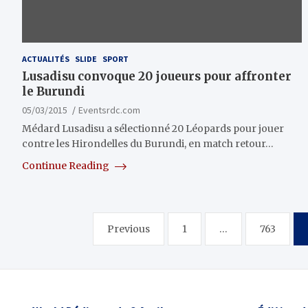
ACTUALITÉS
SLIDE
SPORT
Lusadisu convoque 20 joueurs pour affronter
le Burundi
05/03/2015
Eventsrdc.com
Médard Lusadisu a sélectionné 20 Léopards pour jouer
contre les Hirondelles du Burundi, en match retour…
Continue Reading
Pagination
Previous
1
…
763
des
publications