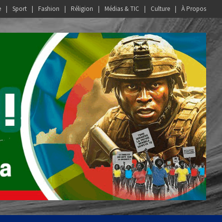
e
Sport
Fashion
Réligion
Médias & TIC
Culture
À Propos