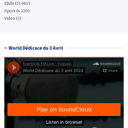
Slide
(11 965)
Sport
(4 229)
video
(3)
World Dédicace du 3 Avril