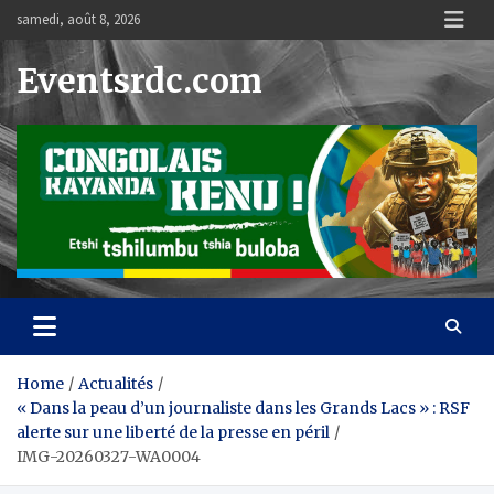
Skip
samedi, août 8, 2026
to
content
Eventsrdc.com
Home
Actualités
« Dans la peau d’un journaliste dans les Grands Lacs » : RSF
alerte sur une liberté de la presse en péril
IMG-20260327-WA0004