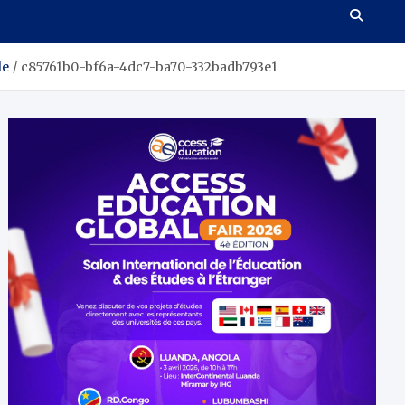
le
c85761b0-bf6a-4dc7-ba70-332badb793e1