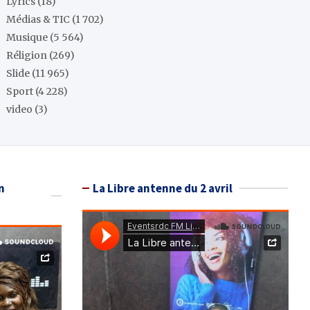
Lyrics
(18)
Médias & TIC
(1 702)
Musique
(5 564)
Réligion
(269)
Slide
(11 965)
Sport
(4 228)
video
(3)
n
La Libre antenne du 2 avril