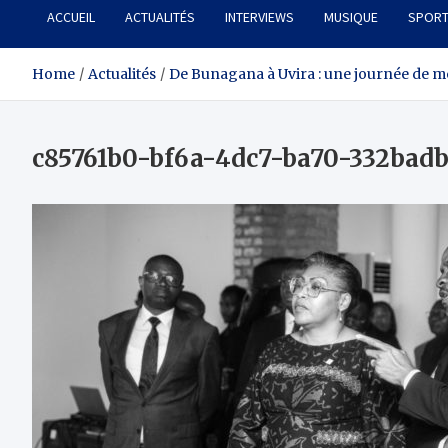
ACCUEIL
ACTUALITÉS
INTERVIEWS
MUSIQUE
SPOR
Home
Actualités
De Bunagana à Uvira : une journée de mém
c85761b0-bf6a-4dc7-ba70-332badb