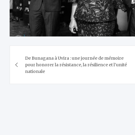
Navigation
De Bunagana à Uvira : une journée de mémoire
de
pour honorer la résistance, la résilience et l’unité
nationale
l’article