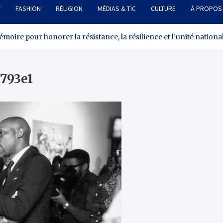
T
FASHION
RÉLIGION
MÉDIAS & TIC
CULTURE
À PROPOS
oire pour honorer la résistance, la résilience et l’unité nationa
793e1