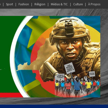
e
Sport
Fashion
Réligion
Médias & TIC
Culture
À Propos