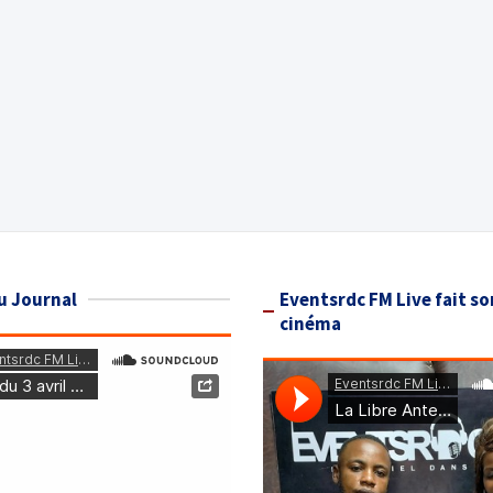
u Journal
Eventsrdc FM Live fait so
cinéma