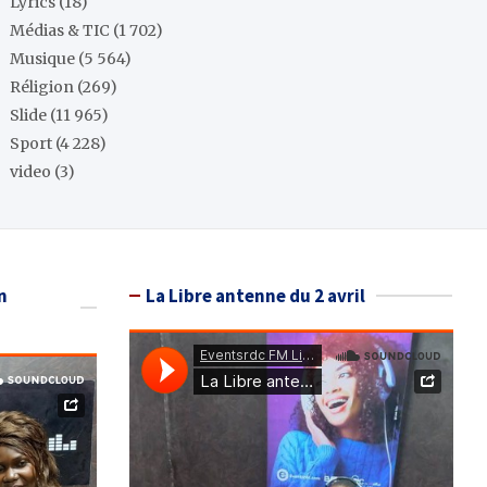
Lyrics
(18)
Médias & TIC
(1 702)
Musique
(5 564)
Réligion
(269)
Slide
(11 965)
Sport
(4 228)
video
(3)
n
La Libre antenne du 2 avril