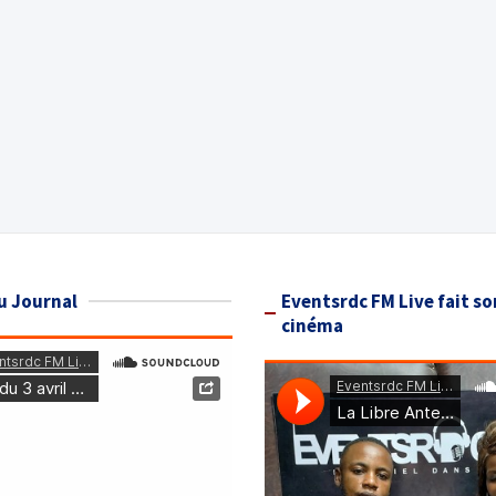
u Journal
Eventsrdc FM Live fait so
cinéma