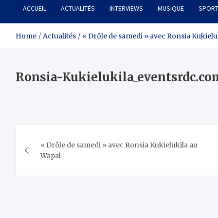
ACCUEIL
ACTUALITÉS
INTERVIEWS
MUSIQUE
SPOR
Home
Actualités
« Drôle de samedi » avec Ronsia Kukielu
Ronsia-Kukielukila_eventsrdc.c
Navigation
« Drôle de samedi » avec Ronsia Kukielukila au
de
Wapal
l’article