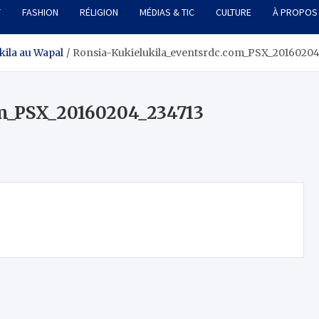
T
FASHION
RÉLIGION
MÉDIAS & TIC
CULTURE
À PROPOS
kila au Wapal
Ronsia-Kukielukila_eventsrdc.com_PSX_20160204
om_PSX_20160204_234713