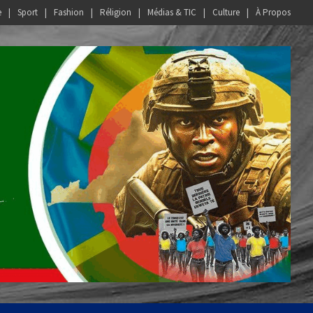
e
Sport
Fashion
Réligion
Médias & TIC
Culture
À Propos