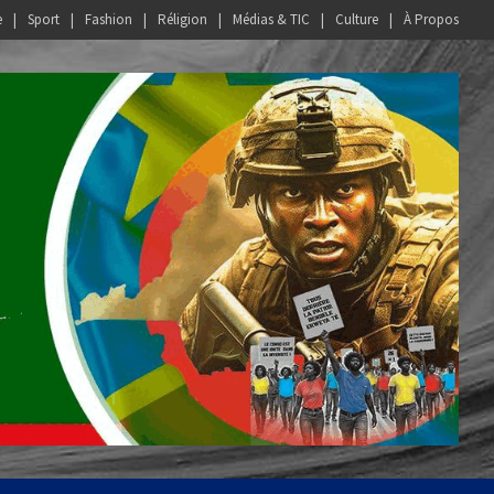
e
Sport
Fashion
Réligion
Médias & TIC
Culture
À Propos