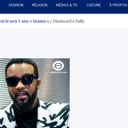
T
FASHION
RÉLIGION
MÉDIAS & TIC
CULTURE
À PROPOS
t le son 5 ans « Inama »
Diamond x Fally