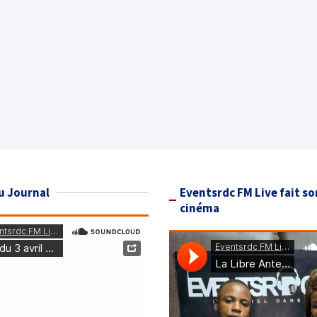
u Journal
Eventsrdc FM Live fait so
cinéma