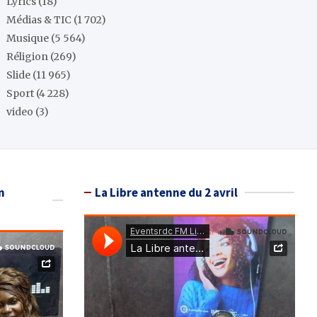
Lyrics
(18)
Médias & TIC
(1 702)
Musique
(5 564)
Réligion
(269)
Slide
(11 965)
Sport
(4 228)
video
(3)
n
La Libre antenne du 2 avril