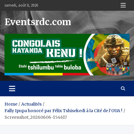
Skip
samedi, août 8, 2026
to
content
Eventsrdc.com
Home
Actualités
Fally Ipupa honoré par Félix Tshisekedi à la Cité de l’OUA !
Screenshot_20260606-154617