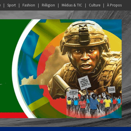
e
Sport
Fashion
Réligion
Médias & TIC
Culture
À Propos