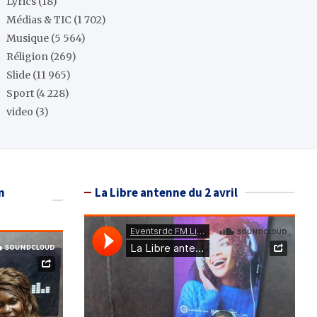
Lyrics
(18)
Médias & TIC
(1 702)
Musique
(5 564)
Réligion
(269)
Slide
(11 965)
Sport
(4 228)
video
(3)
n
La Libre antenne du 2 avril