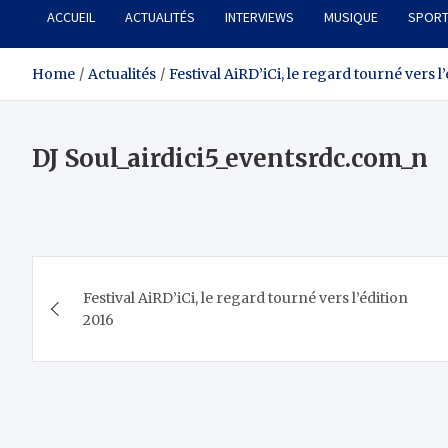
ACCUEIL
ACTUALITÉS
INTERVIEWS
MUSIQUE
SPOR
Home
Actualités
Festival AiRD’iCi, le regard tourné vers l
DJ Soul_airdici5_eventsrdc.com_n
Navigation
Festival AiRD’iCi, le regard tourné vers l’édition
de
2016
l’article