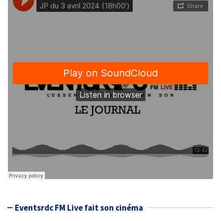
Eventsrdc FM Live fait son cinéma