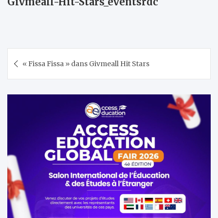
Givmeall-Hit-Stars_eventsrdc
Navigation
« Fissa Fissa » dans Givmeall Hit Stars
de
l’article