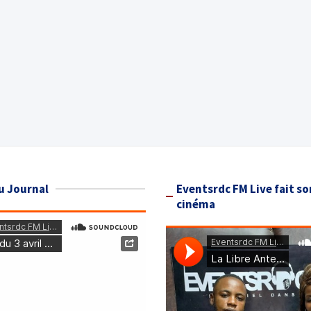
u Journal
Eventsrdc FM Live fait so
cinéma