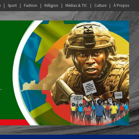
e
Sport
Fashion
Réligion
Médias & TIC
Culture
À Propos