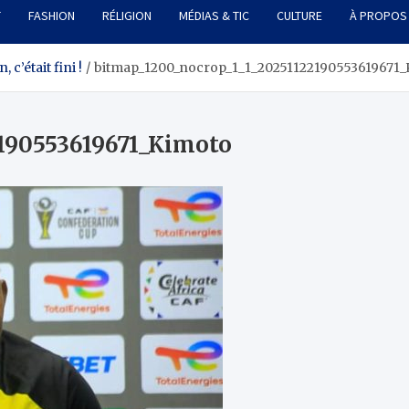
T
FASHION
RÉLIGION
MÉDIAS & TIC
CULTURE
À PROPOS
c’était fini !
bitmap_1200_nocrop_1_1_20251122190553619671_
190553619671_Kimoto