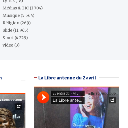
Lyrics
(18)
Médias & TIC
(1 704)
Musique
(5 564)
Réligion
(269)
Slide
(11 965)
Sport
(4 229)
video
(3)
n
La Libre antenne du 2 avril