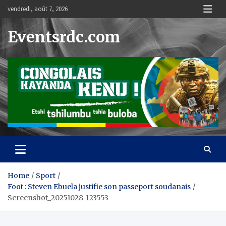
Skip
vendredi, août 7, 2026
to
content
Eventsrdc.com
Home
Sport
Foot : Steven Ebuela justifie son passeport soudanais
Screenshot_20251028-123553