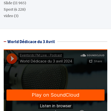
Slide
(11 965)
Sport
(4 228)
video
(3)
World Dédicace du 3 Avril