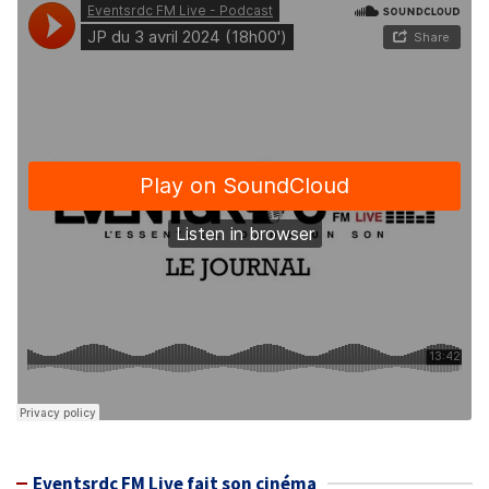
Eventsrdc FM Live fait son cinéma