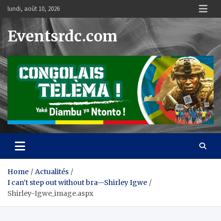
Skip
lundi, août 10, 2026
to
content
Eventsrdc.com
Home
Actualités
I can’t step out without bra—Shirley Igwe
Shirley-Igwe_image.aspx