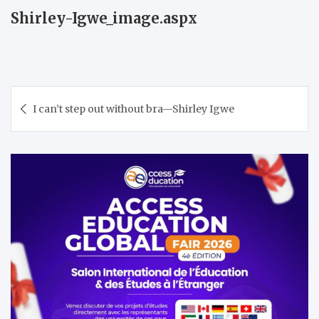
Shirley-Igwe_image.aspx
Navigation
I can’t step out without bra—Shirley Igwe
de
l’article