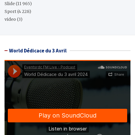
Slide
(11 965)
Sport
(4 228)
video
(3)
World Dédicace du 3 Avril