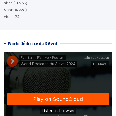
Slide
(11 965)
Sport
(4 228)
video
(3)
World Dédicace du 3 Avril