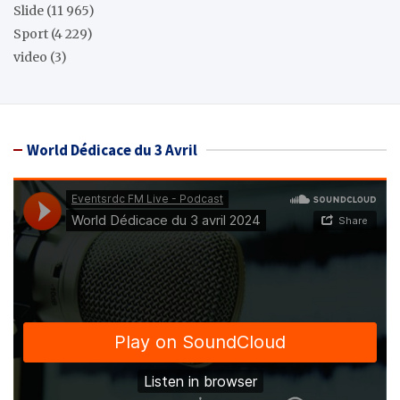
Slide
(11 965)
Sport
(4 229)
video
(3)
World Dédicace du 3 Avril