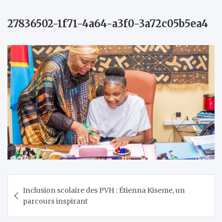
27836502-1f71-4a64-a3f0-3a72c05b5ea4
Navigation
Inclusion scolaire des PVH : Étienna Kiseme, un
de
parcours inspirant
l’article