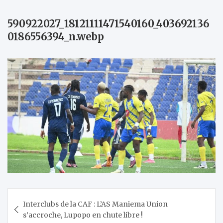
590922027_18121111471540160_403692136
0186556394_n.webp
Navigation
Interclubs de la CAF : L’AS Maniema Union
de
s’accroche, Lupopo en chute libre !