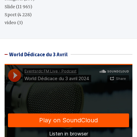
Slide
(11 965)
Sport
(4 228)
video
(3)
World Dédicace du 3 Avril