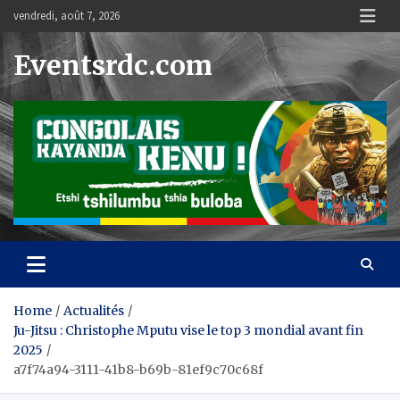
Skip
vendredi, août 7, 2026
to
content
Eventsrdc.com
Home
Actualités
Ju-Jitsu : Christophe Mputu vise le top 3 mondial avant fin
2025
a7f74a94-3111-41b8-b69b-81ef9c70c68f