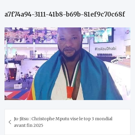
a7f74a94-3111-41b8-b69b-81ef9c70c68f
Navigation
Ju-Jitsu : Christophe Mputu vise le top 3 mondial
de
avant fin 2025
l’article