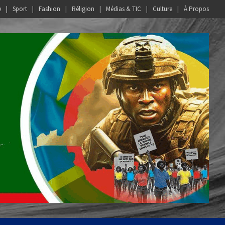
e
Sport
Fashion
Réligion
Médias & TIC
Culture
À Propos