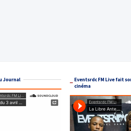
u Journal
Eventsrdc FM Live fait so
cinéma