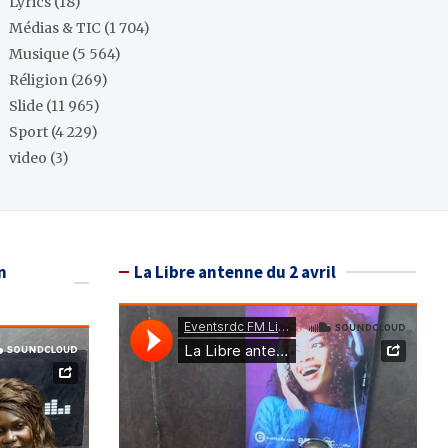
Lyrics
(18)
Médias & TIC
(1 704)
Musique
(5 564)
Réligion
(269)
Slide
(11 965)
Sport
(4 229)
video
(3)
n
La Libre antenne du 2 avril