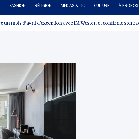
T
FASHION
RÉLIGION
MÉDIAS & TIC
CULTURE
À PROPOS
fre un mois d’avril d’exception avec JM Weston et confirme son