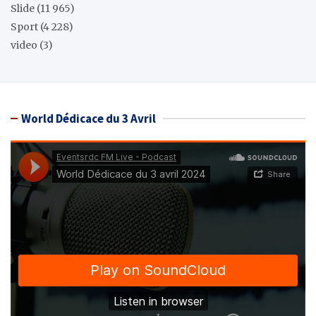
Slide
(11 965)
Sport
(4 228)
video
(3)
World Dédicace du 3 Avril