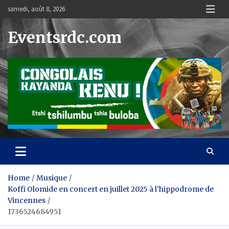
Skip
samedi, août 8, 2026
to
content
Eventsrdc.com
Home
Musique
Koffi Olomide en concert en juillet 2025 à l’hippodrome de
Vincennes
1736524684951