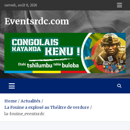
Skip
samedi, août 8, 2026
to
content
Eventsrdc.com
Home
Actualités
La Fouine a explosé au Théâtre de verdure
la-fouine_eventsrdc