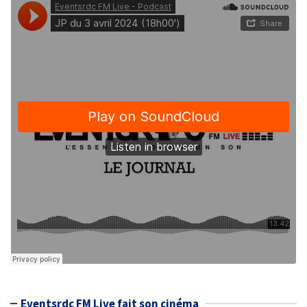
Eventsrdc FM Live fait son cinéma