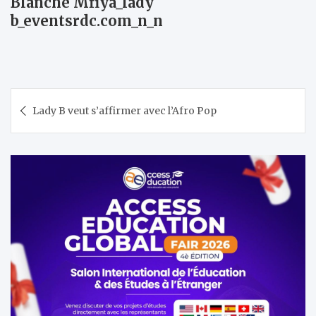
Blanche Mfiya_lady
b_eventsrdc.com_n_n
Navigation
Lady B veut s’affirmer avec l’Afro Pop
de
l’article