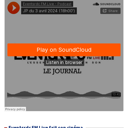
Eventsrdc FM Live fait son cinéma