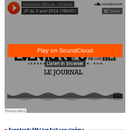
Eventsrdc FM Live fait son cinéma