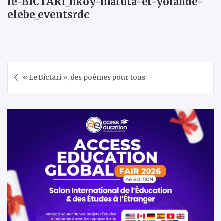
le-BICTARI_nkoy-mafuta-et-yolande-
elebe_eventsrdc
Navigation
« Le Bictari », des poèmes pour tous
de
l’article