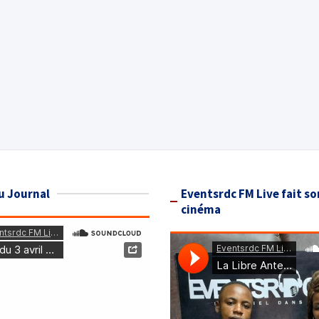
u Journal
Eventsrdc FM Live fait so
cinéma