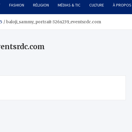
T
FASHION
RÉLIGION
MÉDIAS & TIC
CULTURE
À PROPOS
15
baloji_sammy_portrait-326x239_eventsrdc.com
ventsrdc.com