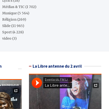
Lyrics
(18)
Médias & TIC
(1 702)
Musique
(5 564)
Réligion
(269)
Slide
(11 965)
Sport
(4 228)
video
(3)
n
La Libre antenne du 2 avril