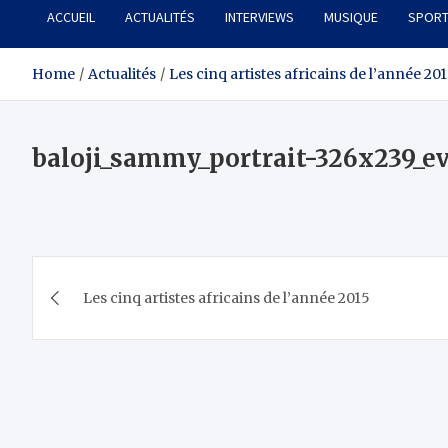
ACCUEIL
ACTUALITÉS
INTERVIEWS
MUSIQUE
SPOR
Home
Actualités
Les cinq artistes africains de l’année 20
baloji_sammy_portrait-326x239_e
Navigation
Les cinq artistes africains de l’année 2015
de
l’article