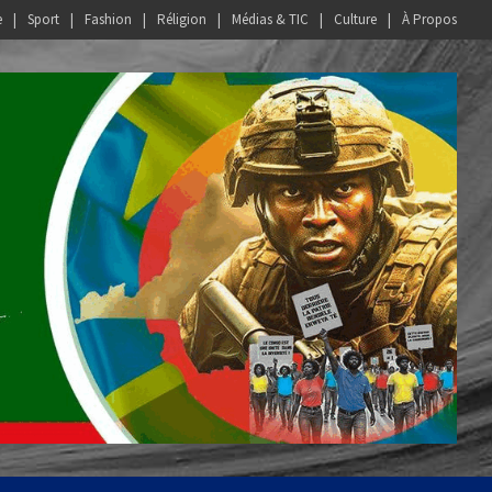
e
Sport
Fashion
Réligion
Médias & TIC
Culture
À Propos