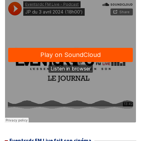
Eventsrdc FM Live fait son cinéma