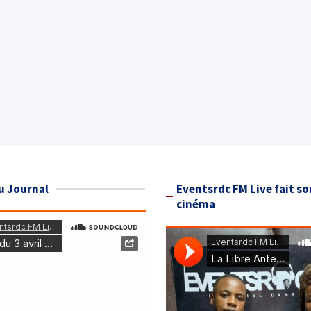
u Journal
Eventsrdc FM Live fait so
cinéma