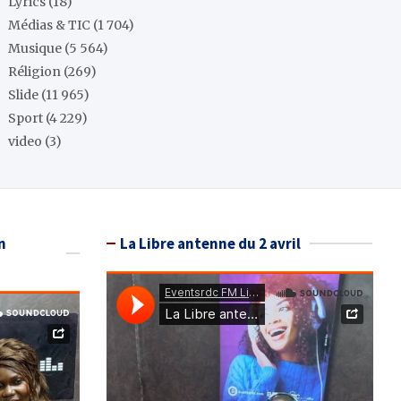
Lyrics
(18)
Médias & TIC
(1 704)
Musique
(5 564)
Réligion
(269)
Slide
(11 965)
Sport
(4 229)
video
(3)
n
La Libre antenne du 2 avril