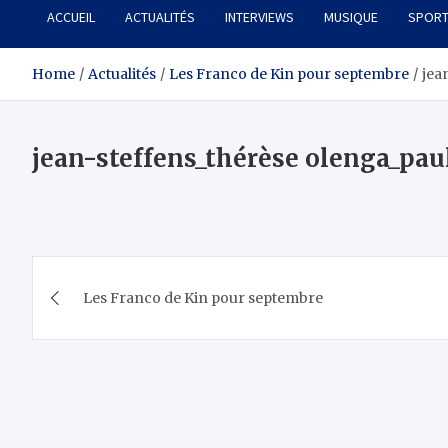
ACCUEIL
ACTUALITÉS
INTERVIEWS
MUSIQUE
SPOR
Home
Actualités
Les Franco de Kin pour septembre
jea
jean-steffens_thérèse olenga_pau
Navigation
Les Franco de Kin pour septembre
de
l’article