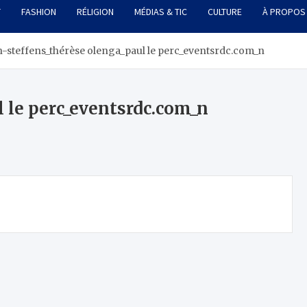
T
FASHION
RÉLIGION
MÉDIAS & TIC
CULTURE
À PROPOS
n-steffens_thérèse olenga_paul le perc_eventsrdc.com_n
l le perc_eventsrdc.com_n