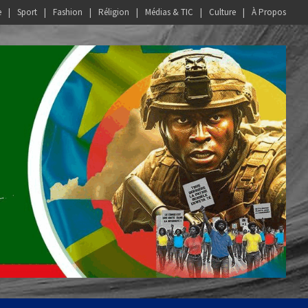
e
Sport
Fashion
Réligion
Médias & TIC
Culture
À Propos