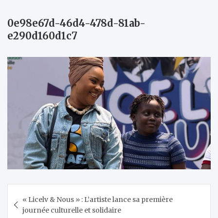
0e98e67d-46d4-478d-81ab-
e290d160d1c7
Navigation
« Licelv & Nous » : L’artiste lance sa première
de
journée culturelle et solidaire