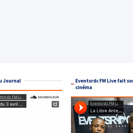
u Journal
Eventsrdc FM Live fait so
cinéma