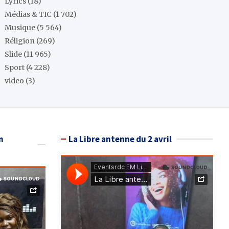
Lyrics
(18)
Médias & TIC
(1 702)
Musique
(5 564)
Réligion
(269)
Slide
(11 965)
Sport
(4 228)
video
(3)
n
La Libre antenne du 2 avril