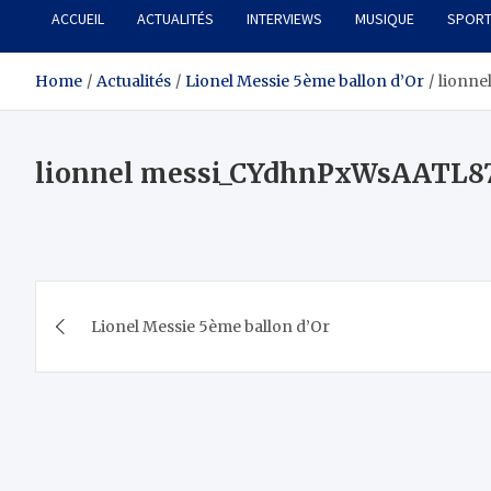
ACCUEIL
ACTUALITÉS
INTERVIEWS
MUSIQUE
SPOR
Home
Actualités
Lionel Messie 5ème ballon d’Or
lionn
lionnel messi_CYdhnPxWsAATL8
Navigation
Lionel Messie 5ème ballon d’Or
de
l’article