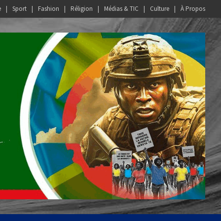
e
Sport
Fashion
Réligion
Médias & TIC
Culture
À Propos