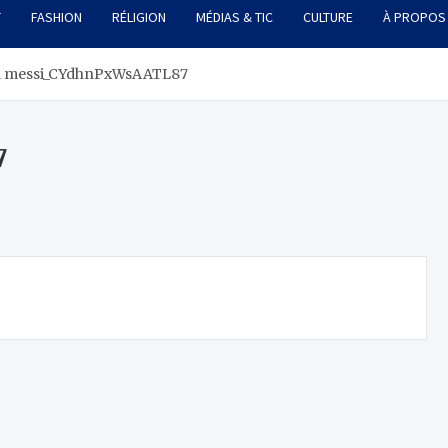
T
FASHION
RÉLIGION
MÉDIAS & TIC
CULTURE
À PROPOS
el messi_CYdhnPxWsAATL87
7