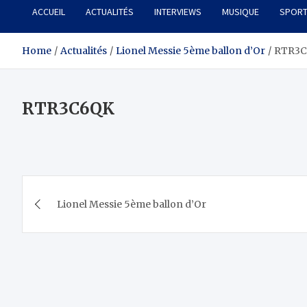
ACCUEIL
ACTUALITÉS
INTERVIEWS
MUSIQUE
SPOR
Home
Actualités
Lionel Messie 5ème ballon d’Or
RTR3
RTR3C6QK
Navigation
Lionel Messie 5ème ballon d’Or
de
l’article