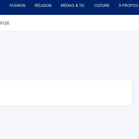
T
FASHION
RÉLIGION
MÉDIAS & TIC
CULTURE
À PROPOS
C6QK