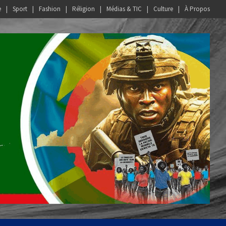
e
Sport
Fashion
Réligion
Médias & TIC
Culture
À Propos