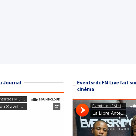
u Journal
Eventsrdc FM Live fait so
cinéma