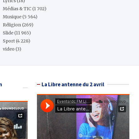
Lyrics
(18)
Médias & TIC
(1 702)
Musique
(5 564)
Réligion
(269)
Slide
(11 965)
Sport
(4 228)
video
(3)
n
La Libre antenne du 2 avril