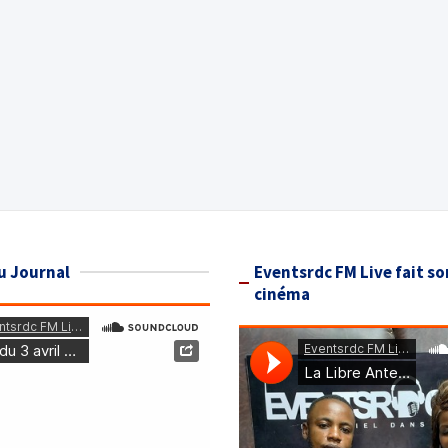
u Journal
Eventsrdc FM Live fait so
cinéma