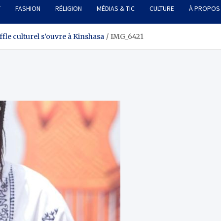
T
FASHION
RÉLIGION
MÉDIAS & TIC
CULTURE
À PROPOS
fle culturel s’ouvre à Kinshasa
IMG_6421