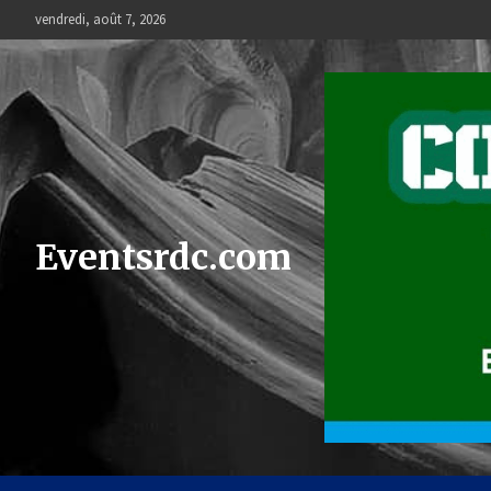
Skip
vendredi, août 7, 2026
to
content
Eventsrdc.com