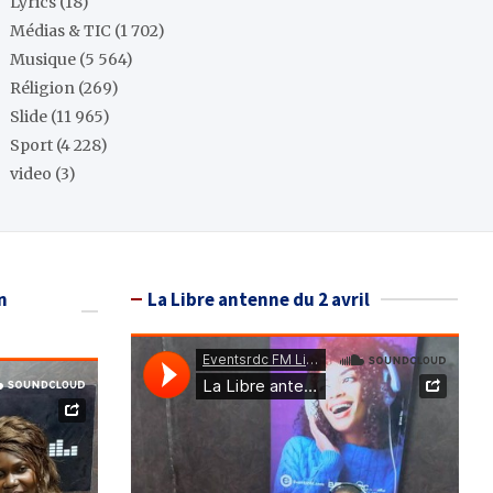
Lyrics
(18)
Médias & TIC
(1 702)
Musique
(5 564)
Réligion
(269)
Slide
(11 965)
Sport
(4 228)
video
(3)
n
La Libre antenne du 2 avril