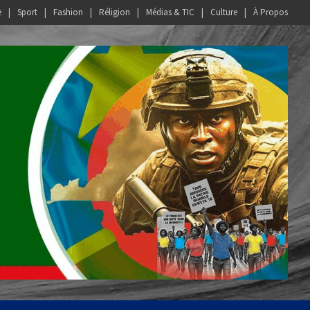
e
Sport
Fashion
Réligion
Médias & TIC
Culture
À Propos