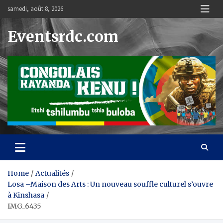
Skip
samedi, août 8, 2026
to
content
Eventsrdc.com
Home
Actualités
Losa –Maison des Arts : Un nouveau souffle culturel s’ouvre
à Kinshasa
IMG_6435