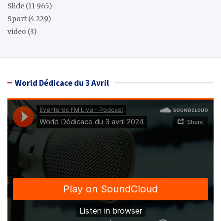
Slide
(11 965)
Sport
(4 229)
video
(3)
World Dédicace du 3 Avril