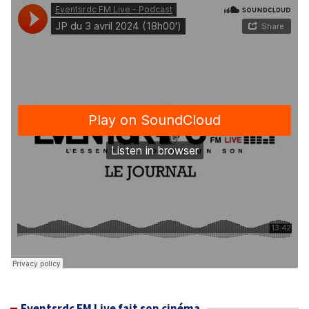
Eventsrdc FM Live fait son cinéma