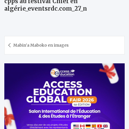
cpps au festival Chlef en
algérie_eventsrdc.com_27_n
Navigation
Mabin’a Maboko en images
de
l’article