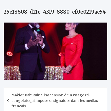
25c18808-d11e-4319-8880-cf0e0219ac54
Navigation
Maklor Babutulua, l’ascension d’un visage rd-
de
congolais qui impose sa signature dans les médias
l’article
français