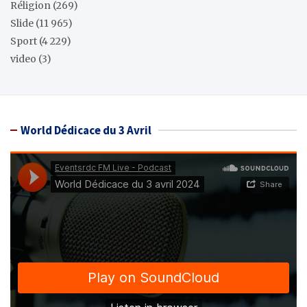
Réligion
(269)
Slide
(11 965)
Sport
(4 229)
video
(3)
World Dédicace du 3 Avril