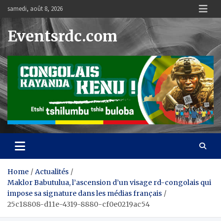
Skip
samedi, août 8, 2026
to
content
Eventsrdc.com
Home
Actualités
Maklor Babutulua, l’ascension d’un visage rd-congolais qui
impose sa signature dans les médias français
25c18808-d11e-4319-8880-cf0e0219ac54