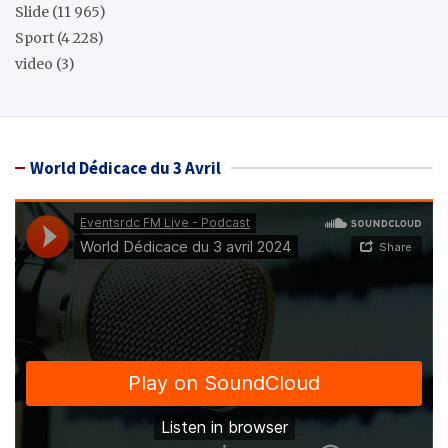
Slide
(11 965)
Sport
(4 228)
video
(3)
World Dédicace du 3 Avril