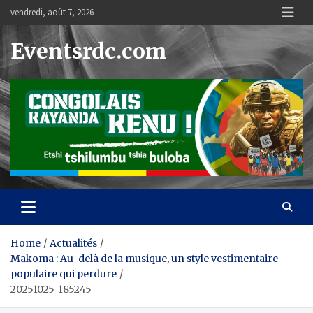
Skip
vendredi, août 7, 2026
to
content
Eventsrdc.com
Home
Actualités
Makoma : Au-delà de la musique, un style vestimentaire
populaire qui perdure
20251025_185245