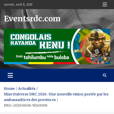
Skip
samedi, août 8, 2026
to
content
Eventsrdc.com
Home
Actualités
Miss Universe DRC 2026 : Une nouvelle vision portée par les
ambassadrices des provinces
IMG-20260608-WA0008