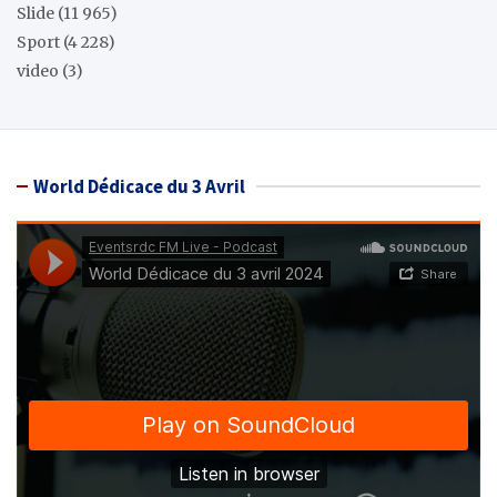
Slide
(11 965)
Sport
(4 228)
video
(3)
World Dédicace du 3 Avril