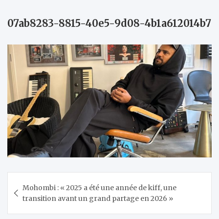
07ab8283-8815-40e5-9d08-4b1a612014b7
Navigation
Mohombi : « 2025 a été une année de kiff, une
de
transition avant un grand partage en 2026 »
l’article