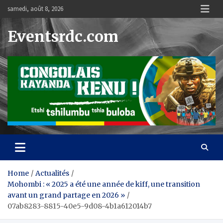
Skip
samedi, août 8, 2026
to
content
Eventsrdc.com
Home
Actualités
Mohombi : « 2025 a été une année de kiff, une transition
avant un grand partage en 2026 »
07ab8283-8815-40e5-9d08-4b1a612014b7