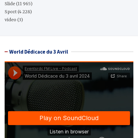
Slide
(11 965)
Sport
(4 228)
video
(3)
World Dédicace du 3 Avril