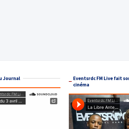
u Journal
Eventsrdc FM Live fait so
cinéma