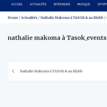
ACCUEIL
ACTUALITÉS
INTERVIEWS
MUSIQUE
SPOR
Home
Actualités
Nathalie Makoma à TASOK & au Klubb
nathalie makoma à Tasok_events
Navigation
Nathalie Makoma à TASOK & au Klubb
de
l’article