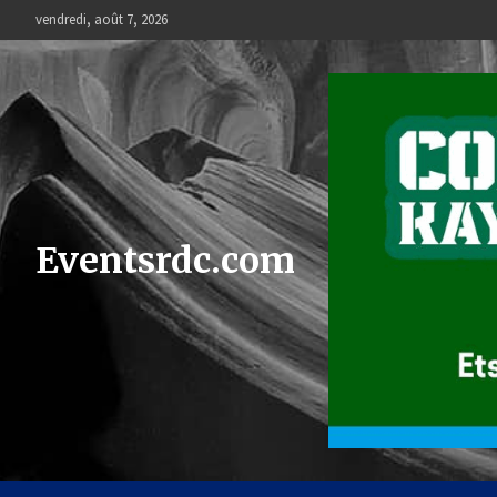
Skip
vendredi, août 7, 2026
to
content
Eventsrdc.com