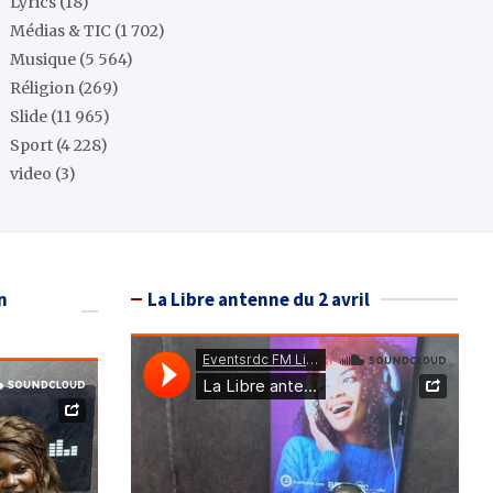
Lyrics
(18)
Médias & TIC
(1 702)
Musique
(5 564)
Réligion
(269)
Slide
(11 965)
Sport
(4 228)
video
(3)
n
La Libre antenne du 2 avril