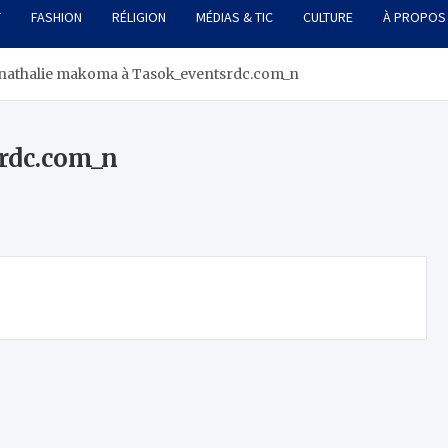
T
FASHION
RÉLIGION
MÉDIAS & TIC
CULTURE
À PROPOS
nathalie makoma à Tasok_eventsrdc.com_n
rdc.com_n