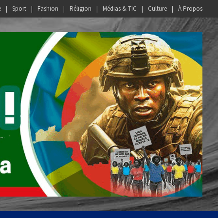
e
Sport
Fashion
Réligion
Médias & TIC
Culture
À Propos