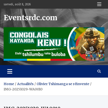
Skip
samedi, août 8, 2026
to
content
Eventsrdc.com
Home
Actualités
Olivier Tshimanga se réinvente
IMG-20251029-WA0010