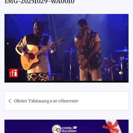
IMG-20251029-WA0010
Navigation
Olivier Tshimanga se réinvente
de
l’article