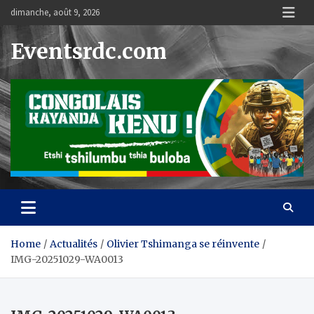
Skip
dimanche, août 9, 2026
to
content
Eventsrdc.com
Home
Actualités
Olivier Tshimanga se réinvente
IMG-20251029-WA0013